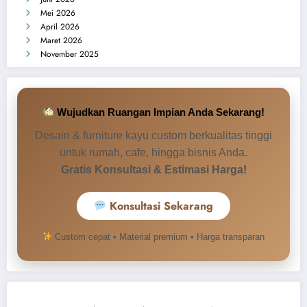
Mei 2026
April 2026
Maret 2026
November 2025
Wujudkan Ruangan Impian Anda Sekarang!
Desain & furniture kayu custom berkualitas tinggi
untuk rumah, cafe, hingga bisnis Anda.
Gratis Konsultasi & Estimasi Harga!
Konsultasi Sekarang
Hubungi Customer Service
Custom cepat • Material premium • Harga transparan
Pilih CS yang tersedia untuk konsultasi cepat.
Ruang Kayu CS
→
R