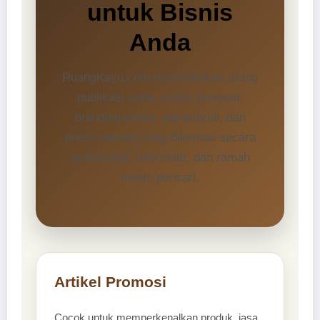
untuk Bisnis
Anda
RuangKayu.com menyediakan ruang
publikasi untuk artikel promosi,
branding bisnis, advertorial, dan
press release yang dikemas secara
profesional, informatif, dan ramah
mesin pencari.
Artikel Promosi
Cocok untuk memperkenalkan produk, jasa,