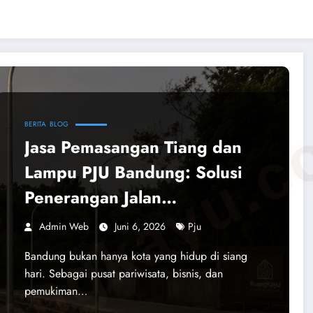
angkayu.
BERITA
BLOG
Jasa Pemasangan Tiang dan
Lampu PJU Bandung: Solusi
Penerangan Jalan
Berpengalaman & Bergaransi
Admin Web
Juni 6, 2026
Pju
Bandung bukan hanya kota yang hidup di siang
hari. Sebagai pusat pariwisata, bisnis, dan
pemukiman…