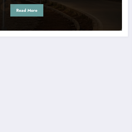
Read More