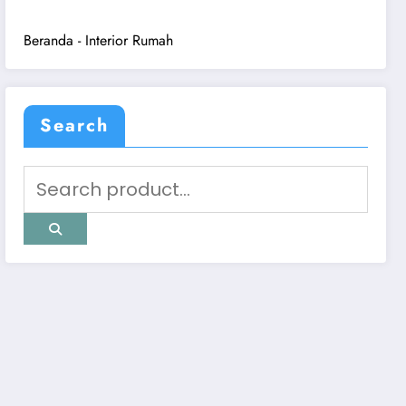
Beranda
-
Interior Rumah
Search
Hubungi Customer Service
Pilih CS yang tersedia untuk konsultasi
cepat.
Ruang Kayu CS
→
R
6281318976600 • Online
Rudi
→
R
6282315355014 • Fast Response
Yoel
→
Y
6285317000209 • Online