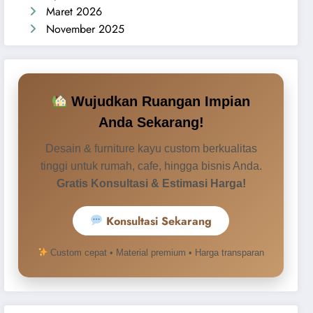
com
Maret 2026
November 2025
Wujudkan Ruangan Impian
Anda Sekarang!
Desain & furniture kayu custom berkualitas
tinggi untuk rumah, cafe, hingga bisnis Anda.
Gratis Konsultasi & Estimasi Harga!
Konsultasi Sekarang
Custom cepat • Material premium • Harga transparan