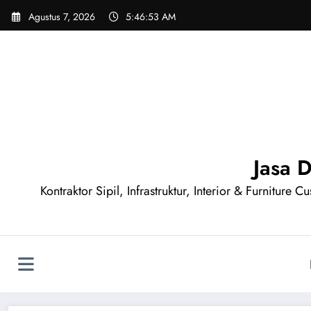
Skip
Agustus 7, 2026
5:46:54 AM
to
content
Jasa 
Kontraktor Sipil, Infrastruktur, Interior & Furnitur