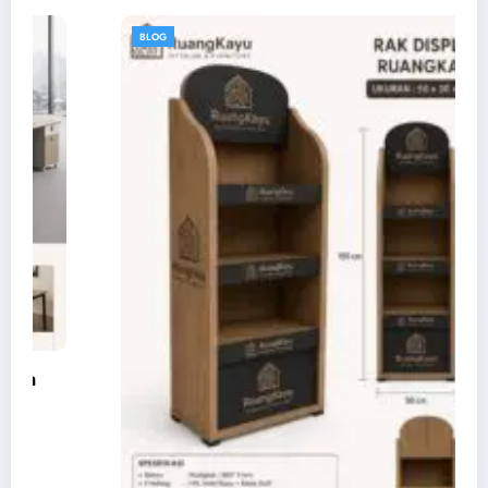
BLOG
Hubungi Customer Service
Pilih CS yang tersedia untuk konsultasi cepat.
Ruang Kayu CS
→
R
6281318976600 • Online
Rudi
→
R
6282315355014 • Fast Response