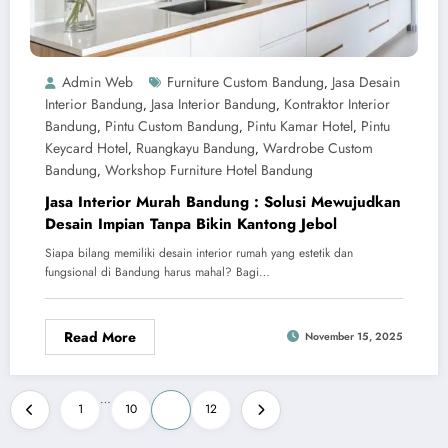
Admin Web
Furniture Custom Bandung
Jasa Desain
,
Interior Bandung
Jasa Interior Bandung
Kontraktor Interior
,
,
Bandung
Pintu Custom Bandung
Pintu Kamar Hotel
Pintu
,
,
,
Keycard Hotel
Ruangkayu Bandung
Wardrobe Custom
,
,
Bandung
Workshop Furniture Hotel Bandung
,
Jasa Interior Murah Bandung : Solusi Mewujudkan
Desain Impian Tanpa Bikin Kantong Jebol
Siapa bilang memiliki desain interior rumah yang estetik dan
fungsional di Bandung harus mahal? Bagi…
Read More
November 15, 2025
Paginasi
…
1
10
11
12
pos