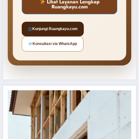
Lihat Layanan Lengkap
Ruangkayu.com
Bangun Rumah Baru
Kunjungi Ruangkayu.com
Konsultasi via WhatsApp
Renovasi Rumah
Desain Interior
Furnitur Custom
Kitchen Set
Interior Kantor