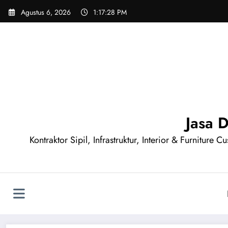
Skip
Agustus 6, 2026
1:17:28 PM
to
content
Jasa 
Kontraktor Sipil, Infrastruktur, Interior & Furnitur