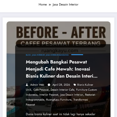
Home
Jasa Desain Interior
BLOG
JASA INTERIOR
JASA INTERIOR BANDUNG
Mengubah Bangkai Pesawat
Menjadi Cafe Mewah: Inovasi
Bisnis Kuliner dan Desain Interior
dari RuangKayu
Admin Web
April 28, 2026
Bisnis Kuliner
,
,
,
Unik
Cafe Pesawat
Desain Interior Cafe
Furniture Custom
,
,
,
Indonesia
Interior Pesawat
Jasa Desain Interior
Restoran
,
,
Instagrammable
RuangKayu Furniture
Transformasi
Pesawat
Dunia bisnis kuliner saat ini tidak lagi hanya sekadar