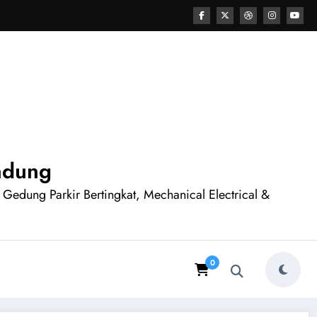
andung
n Gedung Parkir Bertingkat, Mechanical Electrical &
0