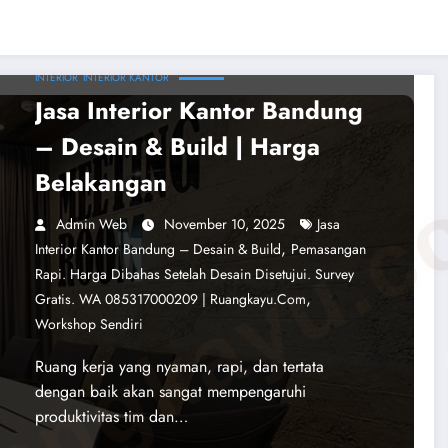
INTERIOR
INTERIOR KANTOR
Jasa Interior Kantor Bandung
– Desain & Build | Harga
angkayu.
Belakangan
Admin Web
November 10, 2025
Jasa
,
Interior Kantor Bandung – Desain & Build
Pemasangan
Rapi. Harga Dibahas Setelah Desain Disetujui. Survey
,
Gratis. WA 085317000209 | Ruangkayu.com
Workshop Sendiri
Ruang kerja yang nyaman, rapi, dan tertata
dengan baik akan sangat mempengaruhi
produktivitas tim dan…