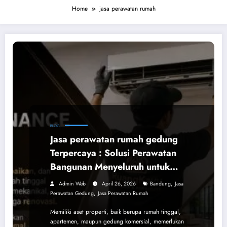
Home
jasa perawatan rumah
BLOG
Jasa perawatan rumah gedung
Terpercaya : Solusi Perawatan
Bangunan Menyeluruh untuk
Investasi Anda
,
Admin Web
April 26, 2026
Bandung
Jasa
,
Perawatan Gedung
Jasa Perawatan Rumah
Memiliki aset properti, baik berupa rumah tinggal,
apartemen, maupun gedung komersial, memerlukan