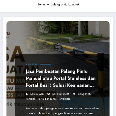
Home
palang pintu komplek
BERITA
BLOG
Jasa Pembuatan Palang Pintu
Manual atau Portal Stainless dan
Portal Besi : Solusi Keamanan
Perumahan, Pabrik, dan Hotel
Admin Web
April 22, 2026
Palang Pintu
,
,
Komplek
Portal Bandung
Portal Besi
Keamanan dan pengaturan akses kendaraan merupakan
prioritas utama bagi pengelolaan kawasan modern.