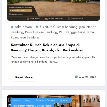
ruangkayu.com
Admin Web
Furniture Custom Bandung
Jasa Interior
,
Bandung
Pintu Custom Bandung
PT Ewangga Karya Tama
,
,
,
Ruangkayu Bandung
Kontraktor Rumah Kekinian Ala Eropa di
Bandung: Elegan, Kokoh, dan Berkarakter
Memiliki rumah dengan estetika Eropa bukan lagi sekadar impian. Di
tengah sejuknya kota Bandung, gaya…
Read More
April 21, 2026
Berita
Blog
Furniture Custom
Interior
Jasa Desain Interior Cafe Dan Resto