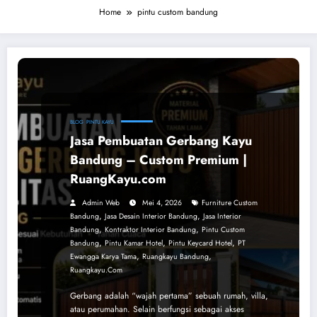
Home
pintu custom bandung
BLOG
PINTU KAYU
Jasa Pembuatan Gerbang Kayu
Bandung – Custom Premium |
RuangKayu.com
Admin Web
Mei 4, 2026
Furniture Custom
,
,
Bandung
Jasa Desain Interior Bandung
Jasa Interior
,
,
Bandung
Kontraktor Interior Bandung
Pintu Custom
,
,
,
Bandung
Pintu Kamar Hotel
Pintu Keycard Hotel
PT
,
,
Ewangga Karya Tama
Ruangkayu Bandung
Ruangkayu.com
Gerbang adalah “wajah pertama” sebuah rumah, villa,
atau perumahan. Selain berfungsi sebagai akses