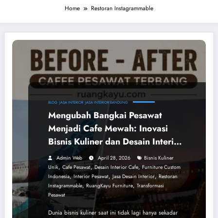
Home
Restoran Instagrammable
BLOG
JASA INTERIOR
JASA INTERIOR BANDUNG
Mengubah Bangkai Pesawat
Menjadi Cafe Mewah: Inovasi
Bisnis Kuliner dan Desain Interior
dari RuangKayu
Admin Web
April 28, 2026
Bisnis Kuliner
,
,
,
Unik
Cafe Pesawat
Desain Interior Cafe
Furniture Custom
,
,
,
Indonesia
Interior Pesawat
Jasa Desain Interior
Restoran
,
,
Instagrammable
RuangKayu Furniture
Transformasi
Pesawat
Dunia bisnis kuliner saat ini tidak lagi hanya sekadar