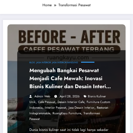
Home
Transformasi Pesawat
BLOG
JASA INTERIOR
JASA INTERIOR BANDUNG
Mengubah Bangkai Pesawat
Menjadi Cafe Mewah: Inovasi
Bisnis Kuliner dan Desain Interior
dari RuangKayu
Admin Web
April 28, 2026
Bisnis Kuliner
,
,
,
Unik
Cafe Pesawat
Desain Interior Cafe
Furniture Custom
,
,
,
Indonesia
Interior Pesawat
Jasa Desain Interior
Restoran
,
,
Instagrammable
RuangKayu Furniture
Transformasi
Pesawat
Dunia bisnis kuliner saat ini tidak lagi hanya sekadar