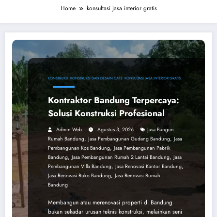
Home
konsultasi jasa interior gratis
KONSTRUKSI
KONSTRUKSI DAN DESAIN CAFE
KONSULTASI JASA INTERIOR GRATIS
Kontraktor Bandung Terpercaya:
Solusi Konstruksi Profesional
Admin Web
Agustus 3, 2026
Jasa Bangun
,
,
Rumah Bandung
Jasa Pembangunan Gudang Bandung
Jasa
,
Pembangunan Kos Bandung
Jasa Pembangunan Pabrik
,
,
Bandung
Jasa Pembangunan Rumah 2 Lantai Bandung
Jasa
,
,
Pembangunan Villa Bandung
Jasa Renovasi Kantor Bandung
,
Jasa Renovasi Ruko Bandung
Jasa Renovasi Rumah
Bandung
Membangun atau merenovasi properti di Bandung
bukan sekadar urusan teknis konstruksi, melainkan seni