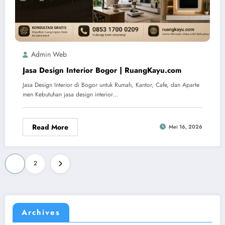
Admin Web
Jasa Design Interior Bogor | RuangKayu.com
Jasa Design Interior di Bogor untuk Rumah, Kantor, Cafe, dan Aparte
men Kebutuhan jasa design interior…
Read More
Mei 16, 2026
Paginasi
1
2
pos
Archives