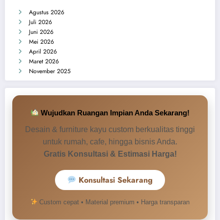
Agustus 2026
Juli 2026
Juni 2026
Mei 2026
April 2026
Maret 2026
November 2025
Wujudkan Ruangan Impian Anda Sekarang!
Desain & furniture kayu custom berkualitas tinggi
untuk rumah, cafe, hingga bisnis Anda.
Gratis Konsultasi & Estimasi Harga!
Konsultasi Sekarang
Hubungi Customer Service
Custom cepat • Material premium • Harga transparan
Pilih CS yang tersedia untuk konsultasi cepat.