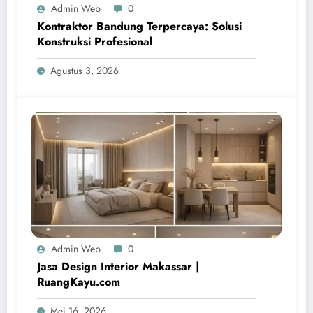
Admin Web
0
Kontraktor Bandung Terpercaya: Solusi
Konstruksi Profesional
Agustus 3, 2026
Admin Web
0
Jasa Design Interior Makassar |
RuangKayu.com
Mei 16, 2026