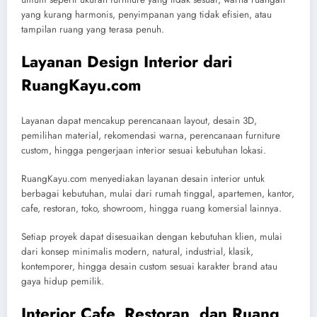
yang kurang harmonis, penyimpanan yang tidak efisien, atau
tampilan ruang yang terasa penuh.
Layanan Design Interior dari
RuangKayu.com
Layanan dapat mencakup perencanaan layout, desain 3D,
pemilihan material, rekomendasi warna, perencanaan furniture
custom, hingga pengerjaan interior sesuai kebutuhan lokasi.
RuangKayu.com menyediakan layanan desain interior untuk
berbagai kebutuhan, mulai dari rumah tinggal, apartemen, kantor,
cafe, restoran, toko, showroom, hingga ruang komersial lainnya.
Setiap proyek dapat disesuaikan dengan kebutuhan klien, mulai
dari konsep minimalis modern, natural, industrial, klasik,
kontemporer, hingga desain custom sesuai karakter brand atau
gaya hidup pemilik.
Interior Cafe, Restoran, dan Ruang