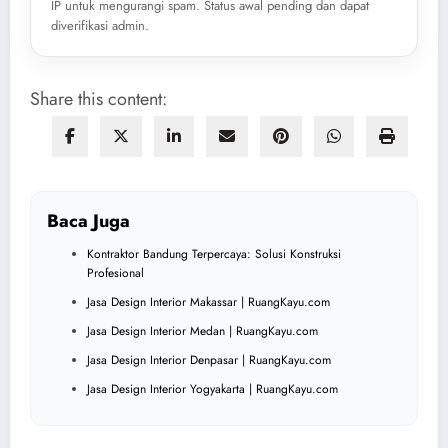
IP untuk mengurangi spam. Status awal pending dan dapat
diverifikasi admin.
Share this content:
Baca Juga
Kontraktor Bandung Terpercaya: Solusi Konstruksi
Profesional
Jasa Design Interior Makassar | RuangKayu.com
Jasa Design Interior Medan | RuangKayu.com
Jasa Design Interior Denpasar | RuangKayu.com
Jasa Design Interior Yogyakarta | RuangKayu.com