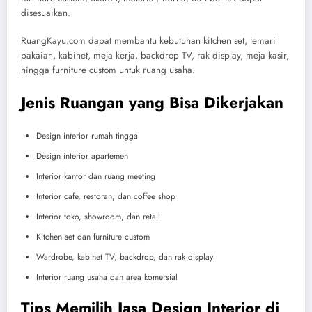
disesuaikan.
RuangKayu.com dapat membantu kebutuhan kitchen set, lemari
pakaian, kabinet, meja kerja, backdrop TV, rak display, meja kasir,
hingga furniture custom untuk ruang usaha.
Jenis Ruangan yang Bisa Dikerjakan
Design interior rumah tinggal
Design interior apartemen
Interior kantor dan ruang meeting
Interior cafe, restoran, dan coffee shop
Interior toko, showroom, dan retail
Kitchen set dan furniture custom
Wardrobe, kabinet TV, backdrop, dan rak display
Interior ruang usaha dan area komersial
Tips Memilih Jasa Design Interior di