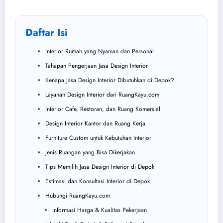
Daftar Isi
Interior Rumah yang Nyaman dan Personal
Tahapan Pengerjaan Jasa Design Interior
Kenapa Jasa Design Interior Dibutuhkan di Depok?
Layanan Design Interior dari RuangKayu.com
Interior Cafe, Restoran, dan Ruang Komersial
Design Interior Kantor dan Ruang Kerja
Furniture Custom untuk Kebutuhan Interior
Jenis Ruangan yang Bisa Dikerjakan
Tips Memilih Jasa Design Interior di Depok
Estimasi dan Konsultasi Interior di Depok
Hubungi RuangKayu.com
Informasi Harga & Kualitas Pekerjaan