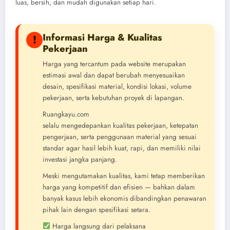
luas, bersih, dan mudah digunakan setiap hari.
Informasi Harga & Kualitas
!
Pekerjaan
Harga yang tercantum pada website merupakan
estimasi awal dan dapat berubah menyesuaikan
desain, spesifikasi material, kondisi lokasi, volume
pekerjaan, serta kebutuhan proyek di lapangan.
Ruangkayu.com
selalu mengedepankan kualitas pekerjaan, ketepatan
pengerjaan, serta penggunaan material yang sesuai
standar agar hasil lebih kuat, rapi, dan memiliki nilai
investasi jangka panjang.
Meski mengutamakan kualitas, kami tetap memberikan
harga yang kompetitif dan efisien — bahkan dalam
banyak kasus lebih ekonomis dibandingkan penawaran
pihak lain dengan spesifikasi setara.
Harga langsung dari pelaksana