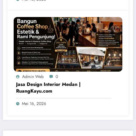
Admin Web
0
Jasa Design Interior Medan |
RuangKayu.com
Mei 16, 2026