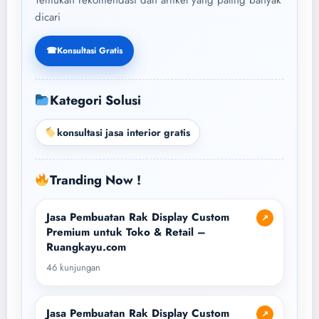
dicari
☎
Konsultasi Gratis
Kategori Solusi
konsultasi jasa interior gratis
Tranding Now !
Jasa Pembuatan Rak Display Custom
↗
Premium untuk Toko & Retail –
Ruangkayu.com
46 kunjungan
Jasa Pembuatan Rak Display Custom
↗