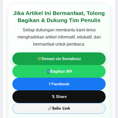
Jika Artikel Ini Bermanfaat, Tolong
Bagikan & Dukung Tim Penulis
Setiap dukungan membantu kami terus
menghadirkan artikel informatif, edukatif, dan
bermanfaat untuk pembaca.
Donasi via Sociabuzz
Bagikan WA
f Facebook
𝕏 Share
Salin Link