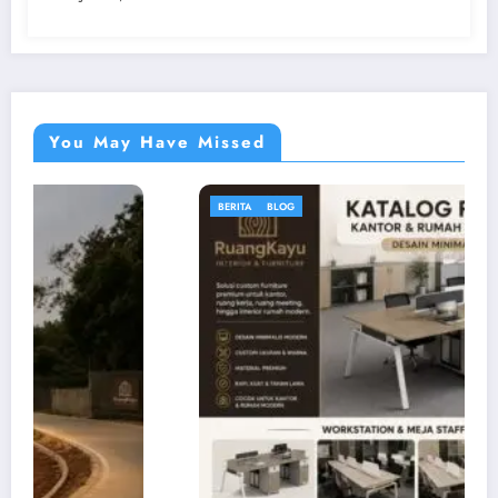
You May Have Missed
BLOG
Hubungi Customer Service
Pilih CS yang tersedia untuk konsultasi cepat.
Ruang Kayu CS
→
R
6281318976600 • Online
Rudi
→
R
6282315355014 • Fast Response