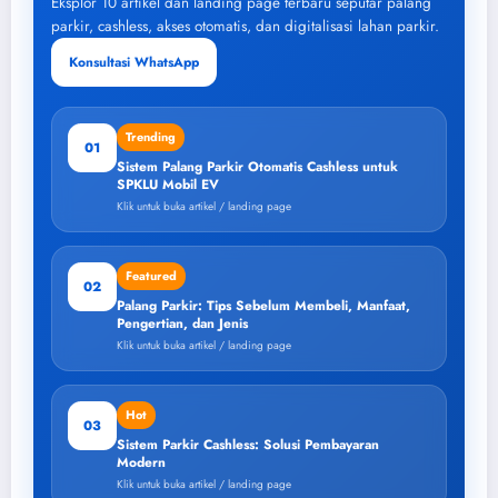
Eksplor 10 artikel dan landing page terbaru seputar palang
parkir, cashless, akses otomatis, dan digitalisasi lahan parkir.
Konsultasi WhatsApp
Trending
01
Sistem Palang Parkir Otomatis Cashless untuk
SPKLU Mobil EV
Klik untuk buka artikel / landing page
Featured
02
Palang Parkir: Tips Sebelum Membeli, Manfaat,
Pengertian, dan Jenis
Klik untuk buka artikel / landing page
Hot
03
Sistem Parkir Cashless: Solusi Pembayaran
Modern
Klik untuk buka artikel / landing page