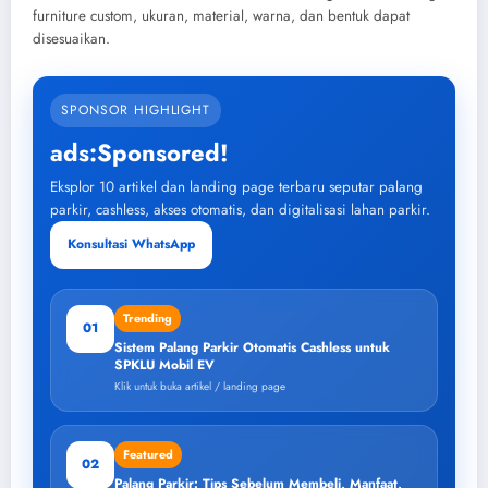
furniture custom, ukuran, material, warna, dan bentuk dapat
disesuaikan.
SPONSOR HIGHLIGHT
ads:Sponsored!
Eksplor 10 artikel dan landing page terbaru seputar palang
parkir, cashless, akses otomatis, dan digitalisasi lahan parkir.
Konsultasi WhatsApp
Trending
01
Sistem Palang Parkir Otomatis Cashless untuk
SPKLU Mobil EV
Klik untuk buka artikel / landing page
Featured
02
Palang Parkir: Tips Sebelum Membeli, Manfaat,