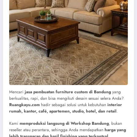
Mencari
jasa pembuatan furniture custom di Bandung
yang
berkualitas, rapi, dan bisa mengikuti desain sesuai selera Anda?
Ruangkayu.com
hadir sebagai solusi untuk kebutuhan
interior
rumah, kantor, café, apartemen, studio, hotel, dan retail
.
Kami
memproduksi langsung di Workshop Bandung
, bukan
reseller atau perantara, sehingga Anda mendapatkan
harga yang
lebih transparan dan hasil finishing yang terkontrol
.