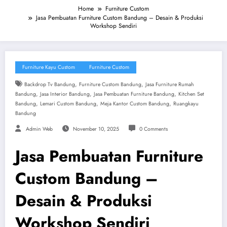
Home
Furniture Custom
Jasa Pembuatan Furniture Custom Bandung – Desain & Produksi
Workshop Sendiri
Furniture Kayu Custom
Furniture Custom
,
,
Backdrop Tv Bandung
Furniture Custom Bandung
Jasa Furniture Rumah
,
,
,
Bandung
Jasa Interior Bandung
Jasa Pembuatan Furniture Bandung
Kitchen Set
,
,
,
Bandung
Lemari Custom Bandung
Meja Kantor Custom Bandung
Ruangkayu
Bandung
Admin Web
November 10, 2025
0 Comments
Jasa Pembuatan Furniture
Custom Bandung –
Desain & Produksi
Workshop Sendiri