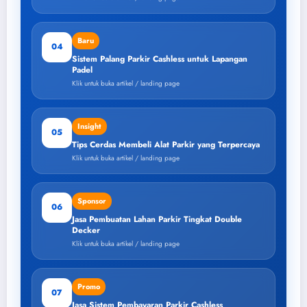
Baru
04
Sistem Palang Parkir Cashless untuk Lapangan
Padel
Klik untuk buka artikel / landing page
Insight
05
Tips Cerdas Membeli Alat Parkir yang Terpercaya
Klik untuk buka artikel / landing page
Sponsor
06
Jasa Pembuatan Lahan Parkir Tingkat Double
Decker
Klik untuk buka artikel / landing page
Promo
07
Jasa Sistem Pembayaran Parkir Cashless