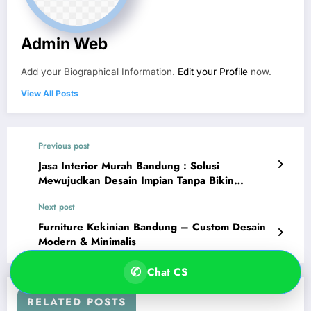
Hubungi Customer Service
Admin Web
Pilih CS yang tersedia untuk konsultasi cepat.
Add your Biographical Information.
Edit your Profile
now.
View All Posts
Ruang Kayu CS
→
R
6281318976600 • Online
Previous post
Rudi
→
R
Jasa Interior Murah Bandung : Solusi
6282315355014 • Fast Response
Mewujudkan Desain Impian Tanpa Bikin
Kantong Jebol
Next post
Yoel
→
Y
Furniture Kekinian Bandung – Custom Desain
6285317000209 • Online
Modern & Minimalis
✆
Chat CS
RELATED POSTS