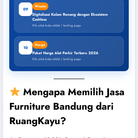
Wisata
09
Digitalisasi Kolam Renang dengan Ekosistem
Cashless
Klik untuk buka artikel / landing page
Harga
10
Paket Harga Alat Parkir Terbaru 2026
Klik untuk buka artikel / landing page
Mengapa Memilih Jasa
Furniture Bandung dari
RuangKayu?