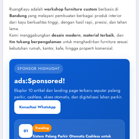
RuangKayu adalah
workshop furniture custom
berbasis di
Bandung
yang melayani pembuatan berbagai produk interior
dari kayu berkualitas tinggi, dengan hasil rapi, presisi, dan tahan
lama.
Kami menggabungkan
desain modern
,
material terbaik
, dan
tim tukang berpengalaman
untuk menghadirkan furniture sesuai
kebutuhan rumah, kantor, kafe, hingga properti komersial.
SPONSOR HIGHLIGHT
ads:Sponsored!
Eksplor 10 artikel dan landing page terbaru seputar palang
parkir, cashless, akses otomatis, dan digitalisasi lahan parkir.
Konsultasi WhatsApp
Trending
01
Sistem Palang Parkir Otomatis Cashless untuk