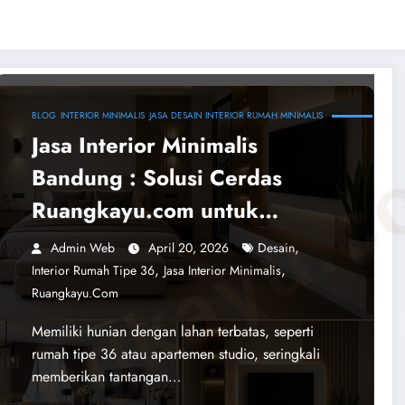
BLOG
INTERIOR MINIMALIS
JASA DESAIN INTERIOR RUMAH MINIMALIS
angkayu.
Jasa Interior Minimalis
Bandung : Solusi Cerdas
Ruangkayu.com untuk
Hunian Elegan & Luas
,
Admin Web
April 20, 2026
Desain
,
,
Interior Rumah Tipe 36
Jasa Interior Minimalis
Ruangkayu.com
Memiliki hunian dengan lahan terbatas, seperti
rumah tipe 36 atau apartemen studio, seringkali
memberikan tantangan…