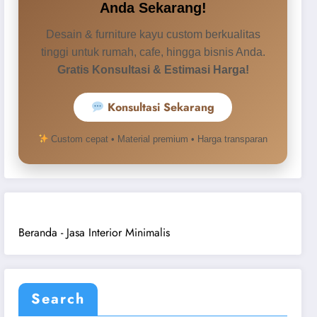
Anda Sekarang!
Desain & furniture kayu custom berkualitas
tinggi untuk rumah, cafe, hingga bisnis Anda.
Gratis Konsultasi & Estimasi Harga!
Konsultasi Sekarang
Custom cepat • Material premium • Harga transparan
Hubungi Customer Service
Pilih CS yang tersedia untuk konsultasi
cepat.
Beranda
-
Jasa Interior Minimalis
Ruang Kayu CS
→
R
6281318976600 • Online
Search