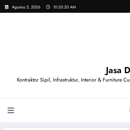
Skip
Agustus 5, 2026
10:53:20 AM
to
content
Jasa 
Kontraktor Sipil, Infrastruktur, Interior & Furnitur