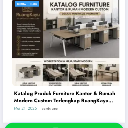
BERITA
BLOG
Hubungi Customer Service
Pilih CS yang tersedia untuk konsultasi cepat.
Ruang Kayu CS
→
R
6281318976600 • Online
Rudi
→
R
6282315355014 • Fast Response
Katalog Produk Furniture Kantor & Rumah
Modern Custom Terlengkap RuangKayu
Yoel
2026
→
Mei 21, 2026
Y
admin web
6285317000209 • Online